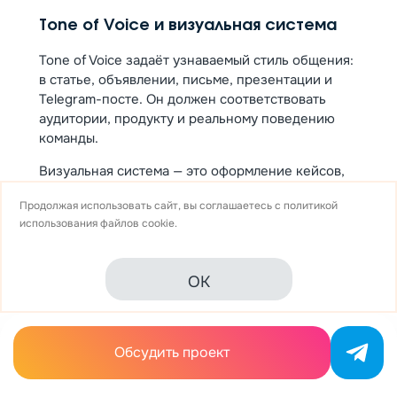
Tone of Voice и визуальная система
Tone of Voice задаёт узнаваемый стиль общения:
в статье, объявлении, письме, презентации и
Telegram-посте. Он должен соответствовать
аудитории, продукту и реальному поведению
команды.
Визуальная система — это оформление кейсов,
схем, обложек, рекламных креативов,
Продолжая использовать сайт, вы соглашаетесь с
политикой
презентаций и элементов сайта.
использования
файлов cookie.
Выбор каналов коммуникации
OK
Каналы выбирают после стратегии. Для одной
компании ключевым источником будет SEO, для
другой — Яндекс Директ и ретаргетинг, для
третьей — Telegram, PR и экспертные
Обсудить проект
публикации. Важно заранее определить роль:
сайт объясняет и конвертирует, SEO формирует