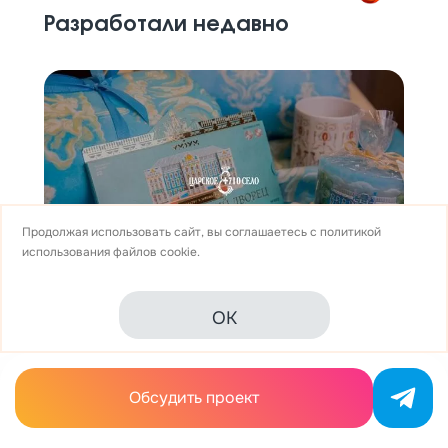
Разработали недавно
Продолжая использовать сайт, вы соглашаетесь с
политикой
использования
файлов cookie.
Разработка интернет-
OK
магазина сувенирной
продукции музея-заповедника
«Царское Село»
Обсудить проект
Государственный музей-заповедник «Царское
Село» расположен в городе Пушкин и является