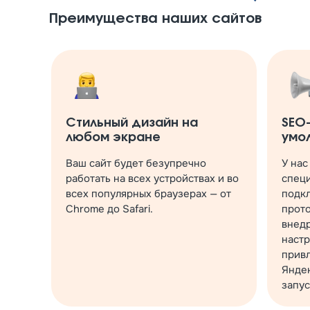
Преимущества наших сайтов
Стильный дизайн на
SEO
любом экране
умо
Ваш сайт будет безупречно
У нас
работать на всех устройствах и во
специ
всех популярных браузерах — от
подкл
Chrome до Safari.
прото
внед
настр
привл
Яндек
запус