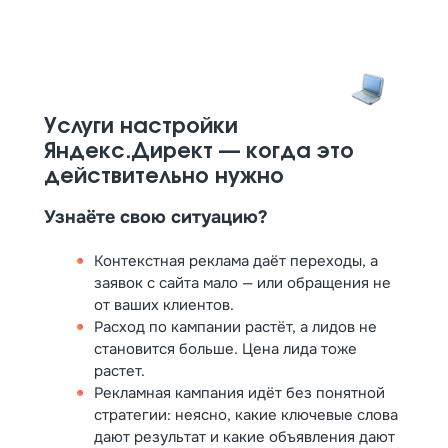
объясняет, почему так распределён рекламный
бюджет и что именно меняется в кабинете
Директа. В итоге страшно увеличивать вложения
и непонятно, как в итоге получить стабильные
продажи из интернета.
Услуги настройки
Контекстная реклама в Яндекс.Директ — один из
Яндекс.Директ — когда это
самых быстрых способов получить трафик на
действительно нужно
сайт и новых клиентов уже в первый месяц.
Чтобы кампания работала эффективно, важны
Узнаёте свою ситуацию?
три вещи: грамотная структура, сильные
объявления и аналитика конверсий — тогда
Контекстная реклама даёт переходы, а
стоимость и цена лида становятся
заявок с сайта мало — или обращения не
управляемыми.
от ваших клиентов.
Расход по кампании растёт, а лидов не
Мы настраиваем кампании в Директе и берём их
становится больше. Цена лида тоже
на ведение так, чтобы вы видели понятные
растет.
показатели: расход, показы, клики, конверсии и
Рекламная кампания идёт без понятной
заявки. Сами дорабатываем посадочные
стратегии: неясно, какие ключевые слова
страницы, чтобы поднять конверсию в
дают результат и какие объявления дают