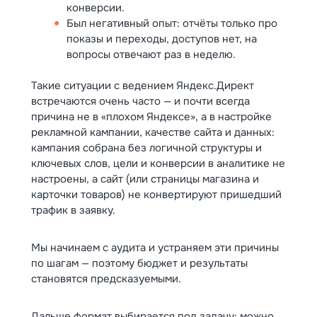
обращение. По согласованию фиксируем
конверсии.
целевую цену лида на месяц и показываем
Был негативный опыт: отчёты только про
результаты в отчёте: что изменили, какое
показы и переходы, доступов нет, на
решение приняли и почему это влияет на
вопросы отвечают раз в неделю.
эффективность.
Такие ситуации с ведением Яндекс.Директ
встречаются очень часто — и почти всегда
причина не в «плохом Яндексе», а в настройке
рекламной кампании, качестве сайта и данных:
кампания собрана без логичной структуры и
ключевых слов, цели и конверсии в аналитике не
настроены, а сайт (или страницы магазина и
карточки товаров) не конвертируют пришедший
трафик в заявку.
Мы начинаем с аудита и устраняем эти причины
по шагам — поэтому бюджет и результаты
становятся предсказуемыми.
Дальше формат выбирается под задачу: можно