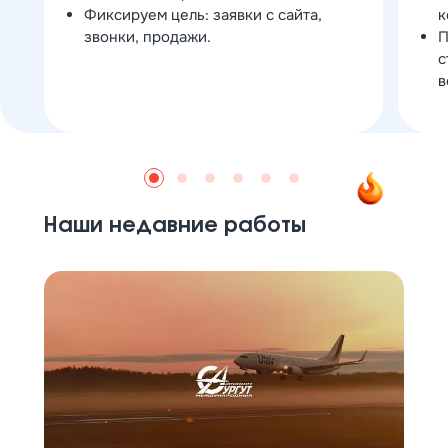
Фиксируем цель: заявки с сайта,
к
звонки, продажи.
П
с
в
Наши недавние работы