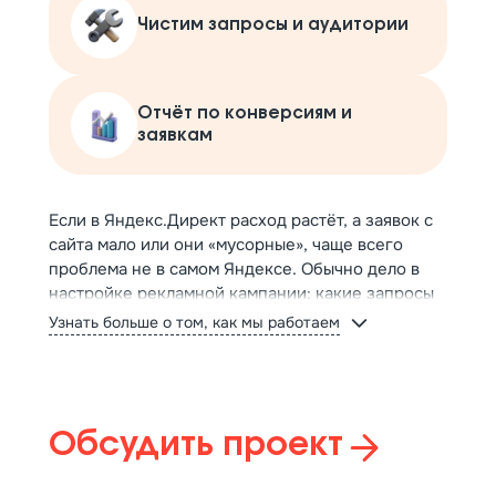
Чистим запросы и аудитории
Отчёт по конверсиям и
заявкам
Если в Яндекс.Директ расход растёт, а заявок с
сайта мало или они «мусорные», чаще всего
проблема не в самом Яндексе. Обычно дело в
настройке рекламной кампании: какие запросы
и аудитории выбраны, как оформлены
Узнать больше о том, как мы работаем
объявления, куда ведёт трафик и что ждет
посетителей на страницах самого сайта. Именно
поэтому контекстная реклама иногда не
работает даже при хорошем спросе на рынке.
Обсудить проект
Ещё один частый сценарий, это «чёрный ящик»:
подрядчик говорит, что всё нормально, но не