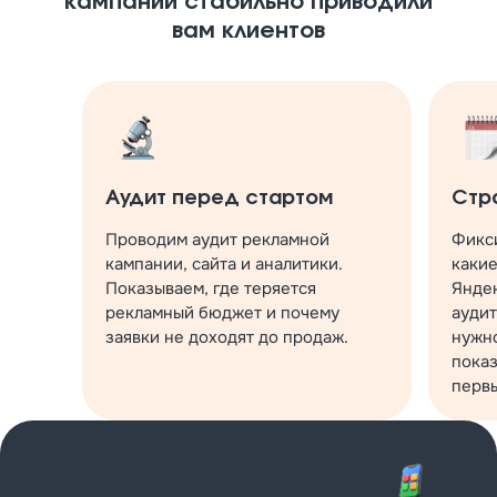
кампании стабильно приводили
вам клиентов
Аудит перед стартом
Стра
Проводим аудит рекламной
Фикси
кампании, сайта и аналитики.
какие
Показываем, где теряется
Яндек
рекламный бюджет и почему
аудит
заявки не доходят до продаж.
нужно
показ
перв