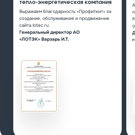
тепло-энергетическая компания
А
Выражаем благодарность «Профиткит» за
п
создание, обслуживание и продвижение
М
сайта lotec.ru.
о
Генеральный директор АО
Д
«ЛОТЭК» Варзарь И.Т.
г