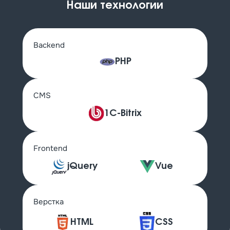
Наши технологии
Backend
PHP
CMS
1C-Bitrix
Frontend
jQuery
Vue
Верстка
HTML
CSS