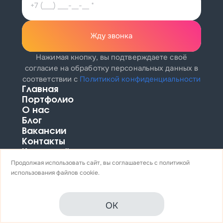
Жду звонка
Нажимая кнопку, вы подтверждаете своё
согласие на обработку персональных данных
в
соответствии с
Политикой конфиденциальности
Главная
Портфолио
О нас
Блог
Вакансии
Контакты
Карта сайта
Продолжая использовать сайт, вы соглашаетесь с
политикой
8 (812) 425-62-05
использования
файлов cookie.
ул. Магнитогорская, 51А, офис 109
info@profitkit.ru
OK