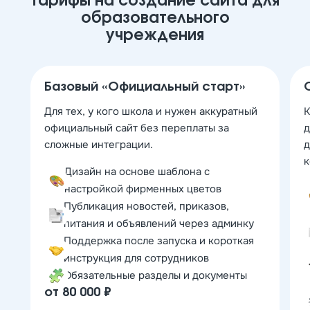
Тарифы на создание сайта для
образовательного
учреждения
Базовый «Официальный старт»
Для тех, у кого школа и нужен аккуратный
К
официальный сайт без переплаты за
д
сложные интеграции.
д
к
Дизайн на основе шаблона с
настройкой фирменных цветов
Публикация новостей, приказов,
питания и объявлений через админку
Поддержка после запуска и короткая
инструкция для сотрудников
Обязательные разделы и документы
от 80 000 ₽