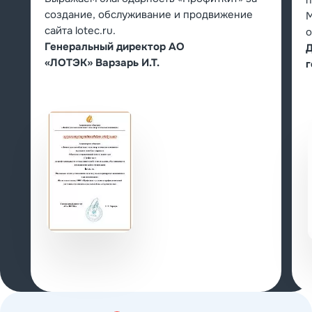
п
создание, обслуживание и продвижение
М
сайта lotec.ru.
о
Генеральный директор АО
Д
«ЛОТЭК» Варзарь И.Т.
г