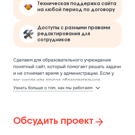
Техническая поддержка сайта
на любой период по договору
Доступы с разными правами
редактирования для
сотрудников
Сделаем для образовательного учреждения
понятный сайт, который помогает решать задачи
и не отнимает время у администрации. Если у
вас школа или другое образовательное
учреждение, вы сможете актуализировать сайт
Узнать больше о том, как мы работаем
собственными силами.
Мы берём весь цикл создания на себя: настроим
версию для слабовидящих и проверим
адаптивность, чтобы сайт одинаково удобно
Обсудить проект
читался на телефоне и компьютере. Вы можете
посмотреть наши примеры и заказать сайт на