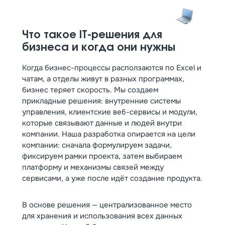
помогает отделам работать быстрее. А ещё мы
сразу настраиваем аналитику по ключевым
сценариям, чтобы видеть результат в цифрах.
Начните с пилота — спокойно масштабируйтесь
Что такое IT-решения для
в большое it-решение.
бизнеса и когда они нужны
Когда бизнес-процессы расползаются по Excel и
чатам, а отделы живут в разных программах,
бизнес теряет скорость. Мы создаем
прикладные решения: внутренние системы
управления, клиентские веб-сервисы и модули,
которые связывают данные и людей внутри
компании. Наша разработка опирается на цели
компании: сначала формулируем задачи,
фиксируем рамки проекта, затем выбираем
платформу и механизмы связей между
сервисами, а уже после идёт создание продукта.
В основе решения — централизованное место
для хранения и использования всех данных