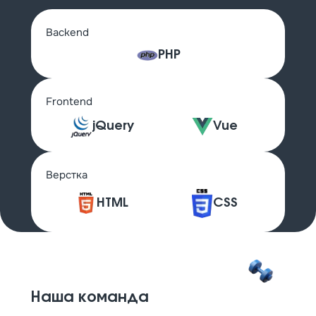
Backend
PHP
Frontend
jQuery
Vue
Верстка
HTML
CSS
Наша команда