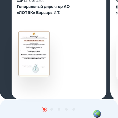
сайта lotec.ru.
о
Генеральный директор АО
Д
«ЛОТЭК» Варзарь И.Т.
г