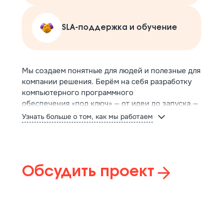
SLA‑поддержка и обучение
Мы создаем понятные для людей и полезные для
компании решения. Берём на себя разработку
компьютерного программного
обеспечения «под ключ» — от идеи до запуска —
и превращаем хаотичные процессы в
Узнать больше о том, как мы работаем
работающие решения.
У нас реальный опыт: мы разрабатываем на базе
проверенных подходов. Сначала цели бизнеса,
потом архитектура и план. Бюджеты —
Обсудить проект
прозрачные, договорённости — чёткие,
техническая эксплуатация — без «чёрных
ящиков». Это не абстрактные услуги по
разработке: вы получаете продукт, который