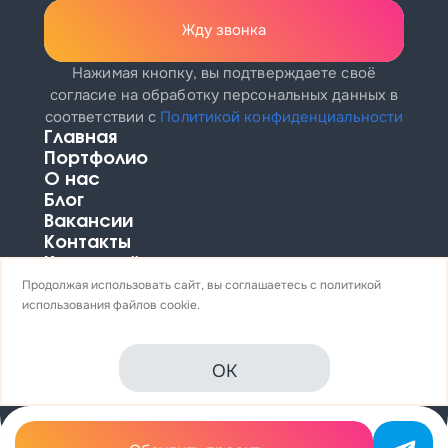
Жду звонка
Нажимая кнопку, вы подтверждаете своё
согласие на обработку персональных данных
в
соответствии с
Политикой конфиденциальности
Главная
Портфолио
О нас
Блог
Вакансии
Контакты
Карта сайта
Продолжая использовать сайт, вы соглашаетесь с
политикой
8 (812) 425-62-05
использования
файлов cookie.
ул. Магнитогорская, 51А, офис 109
info@profitkit.ru
OK
Политика конфиденциальности
© PROFITKIT 2026