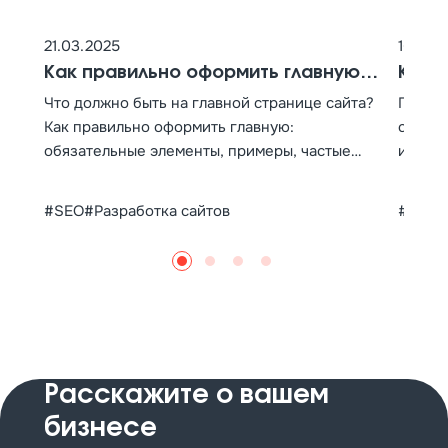
21.03.2025
16.05.
Как правильно оформить главную
Как 
страницу сайта
полн
Что должно быть на главной странице сайта?
Полное
Как правильно оформить главную:
создат
обязательные элементы, примеры, частые
исполь
ошибки. Проверьте дизайн и структуру за 5
Совмес
шагов.
пример
#SEO
#Разработка сайтов
#Инст
и инте
Google
задач.
Расскажите
о вашем
бизнесе