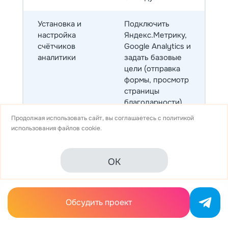
Установка и
Подключить
настройка
Яндекс.Метрику,
счётчиков
Google Analytics и
аналитики
задать базовые
цели (отправка
формы, просмотр
страницы
благодарности).
Продолжая использовать сайт, вы соглашаетесь с
политикой
SSL-сертификат
Обеспечить работу
использования
файлов cookie.
сайта по HTTPS и
исключить
OK
смешанный
контент, чтобы
повысить доверие
пользователей и
Обсудить проект
поисковых систем.