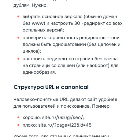
дублям. Нужно:
выбрать основное зеркало (обычно домен
без www) и настроить 301-редирект со всех
остальных версий;
проверить корректность редиректов — они
должны быть одношаговыми (без цепочек и
циклов);
настроить редирект со страниц без слеша
на страницы со слешем (или наоборот) для
единообразия.
Структура URL и canonical
Человеко-понятные URL делают сайт удобнее
для пользователей и поисковиков. Пример:
хорошо: site.ru/uslugi/seo/;
плохо: site.ru/?page=123&id=45.
Кроме того, для страниц с одинаковым или