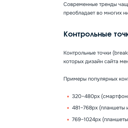
Современные тренды чаще
преобладает во многих н
Контрольные точк
Контрольные точки (brea
которых дизайн сайта мен
Примеры популярных конт
320–480px (смартфон
481–768px (планшеты 
769–1024px (планшеты