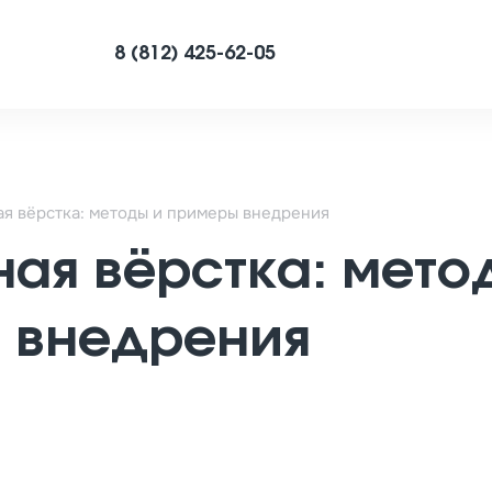
8 (812) 425-62-05
я вёрстка: методы и примеры внедрения
ая вёрстка: мето
 внедрения