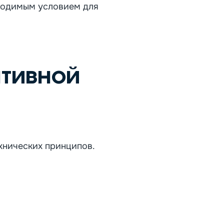
бходимым условием для
тивной
хнических принципов.