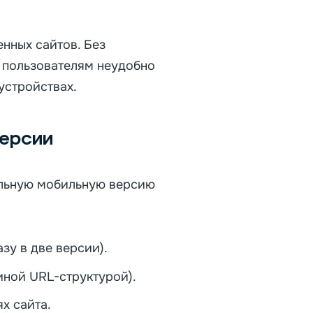
енных сайтов. Без
к пользователям неудобно
устройствах.
версии
ельную мобильную версию
зу в две версии).
иной URL-структурой).
х сайта.