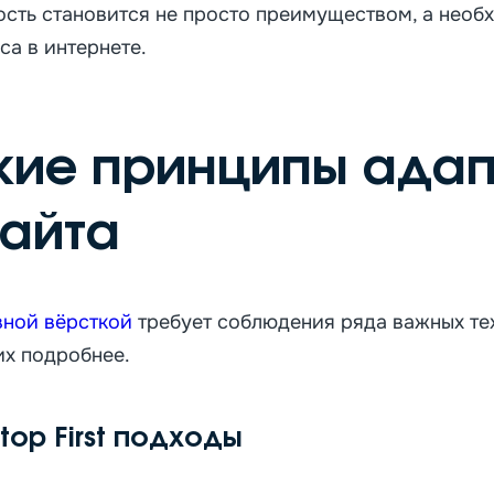
ость становится не просто преимуществом, а нео
са в интернете.
кие принципы адап
сайта
вной вёрсткой
требует соблюдения ряда важных те
их подробнее.
ktop First подходы