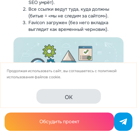
SEO умрёт).
Все ссылки ведут туда, куда должны
(битые = «мы не следим за сайтом»).
Favicon загружен (без него вкладка
выглядит как временный черновик).
Продолжая использовать сайт, вы соглашаетесь с
политикой
использования
файлов cookie.
OK
Пирамида проверок перед запуском
Запуск сайта — это когда начинается настоящая
Обсудить проект
работа. Отслеживайте первые дни как параноик:
ведите лог ошибок, спрашивайте обратную