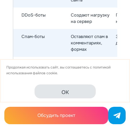
DDoS-боты
Создают нагрузку
Перегр
на сервер
недост
Спам-боты
Оставляют спам в
Засор
комментариях,
довер
формах
Боты-накрутчики
Накручивают
Искаж
Продолжая использовать сайт, вы соглашаетесь с
политикой
просмотры, клики
данны
использования
файлов cookie.
и действия
OK
Какие роботы считаются вредоносными?
Обсудить проект
Как защитить сайт от вредоносных
роботов?