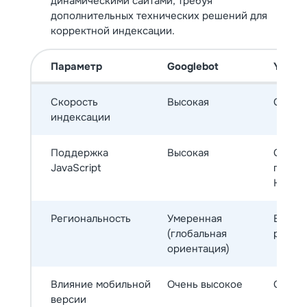
динамическими сайтами, требуя
дополнительных технических решений для
корректной индексации.
Параметр
Googlebot
Yande
Скорость
Высокая
Средн
индексации
Поддержка
Высокая
Средн
JavaScript
предв
HTML)
Региональность
Умеренная
Высока
(глобальная
регио
ориентация)
Влияние мобильной
Очень высокое
Средн
версии