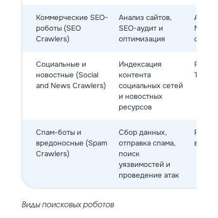
Коммерческие SEO-
Анализ сайтов,
Ahrefs
роботы (SEO
SEO-аудит и
Majest
Crawlers)
оптимизация
cognit
Социальные и
Индексация
Facebo
новостные (Social
контента
Twitte
and News Crawlers)
социальных сетей
и новостных
ресурсов
Спам-боты и
Сбор данных,
Разли
вредоносные (Spam
отправка спама,
вредо
Crawlers)
поиск
уязвимостей и
проведение атак
Виды поисковых роботов