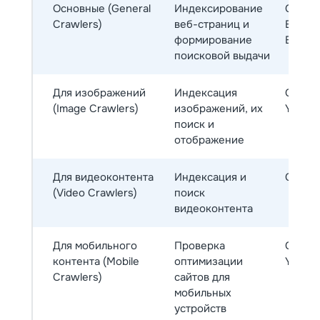
Основные (General
Индексирование
Google
Crawlers)
веб-страниц и
Bingbo
формирование
Bot
поисковой выдачи
Для изображений
Индексация
Google
(Image Crawlers)
изображений, их
Yande
поиск и
отображение
Для видеоконтента
Индексация и
Google
(Video Crawlers)
поиск
видеоконтента
Для мобильного
Проверка
Google
контента (Mobile
оптимизации
Yandex
Crawlers)
сайтов для
мобильных
устройств