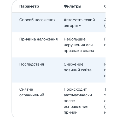
Параметр
Фильтры
Санкц
Способ наложения
Автоматический
Автом
алгоритм
(моде
Причина наложения
Небольшие
Грубы
нарушения или
поиск
признаки спама
Последствия
Снижение
Резко
позиций сайта
полно
выдач
Снятие
Происходит
Требу
ограничений
автоматически
техпо
после
специ
исправления
(напри
причин
исправ