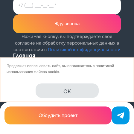
Жду звонка
Нажимая кнопку, вы подтверждаете своё
согласие на обработку персональных данных
в
соответствии с
Политикой конфиденциальности
Главная
Портфолио
Продолжая использовать сайт, вы соглашаетесь с
политикой
О нас
использования
файлов cookie.
Блог
Вакансии
Контакты
OK
Карта сайта
8 (812) 425-62-05
ул. Магнитогорская, 51А, офис 109
info@profitkit.ru
Обсудить проект