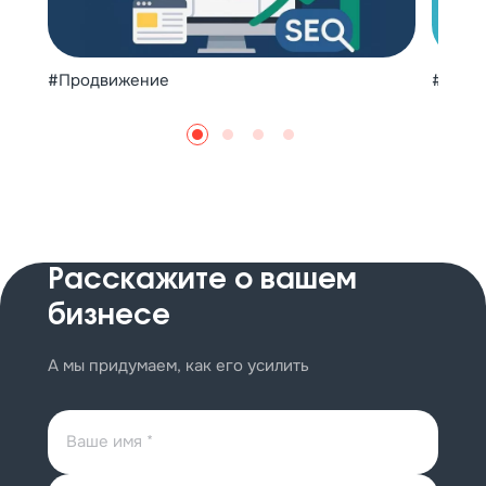
#Продвижение
#SEO
#
Расскажите
о вашем
бизнесе
А мы придумаем, как его усилить