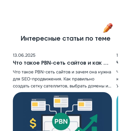
Интересные статьи по теме
13.06.2025
19.05.
Что такое PBN-сеть сайтов и как её
Что 
построить для эффективного SEO-
рабо
Что такое PBN-сеть сайтов и зачем она нужна
Что та
продвижения
для SEO-продвижения. Как правильно
какую 
создать сетку сателлитов, выбрать домены и
Узнайт
безопасно размещать ссылки для роста
сканир
позиций сайта.
выполн
нежела