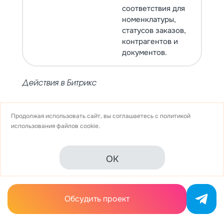
соответствия для
номенклатуры,
статусов заказов,
контрагентов и
документов.
Действия в Битрикс
Продолжая использовать сайт, вы соглашаетесь с
политикой
использования
файлов cookie.
Сопоставление данных
На этом этапе нужно указать, как именно будут
OK
соотноситься сущности между двумя системами:
Сопоставьте статусы заказов (например,
«Новый» в 1С и «Новый заказ» на сайте).
Обсудить проект
Задайте соответствия по номенклатуре,
ценам и складам.