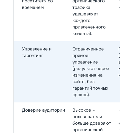
посетителя со
органического
повыш
временем
трафика
конкур
удешевляет
каждого
привлеченного
клиента).
Управление и
Ограниченное
Гибкие
таргетинг
прямое
(ключе
управление
время,
(результат через
можно
изменения на
контро
сайте, без
гарантий точных
сроков).
Доверие аудитории
Высокое –
Ниже 
пользователи
воспр
больше доверяют
«рекл
органической
присут