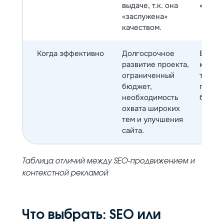
выдаче, т.к. она
«банне
«заслужена»
качеством.
Когда эффективно
Долгосрочное
Быстры
развитие проекта,
кратк
ограниченный
тестир
бюджет,
готовн
необходимость
бюджет
охвата широких
тем и улучшения
сайта.
Таблица отличий между SEO-продвижением и
контекстной рекламой
Что выбрать: SEO или