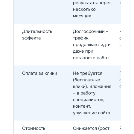
результаты через
кампа
несколько
месяцев.
Длительность
Долгосрочный –
Кратко
эффекта
трафик
сразу 
продолжает идти
рекла
даже при
остановке работ.
Оплата за клики
Не требуется
Платна
(бесплатные
оплачи
клики). Вложения
объяв
– в работу
специалистов,
контент,
улучшение сайта.
Стоимость
Снижается (рост
Растет