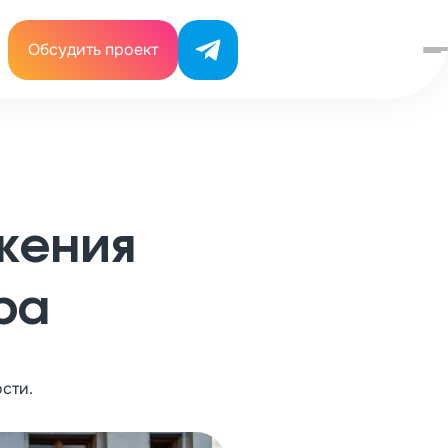
Обсудить проект
жения
ра
сти.